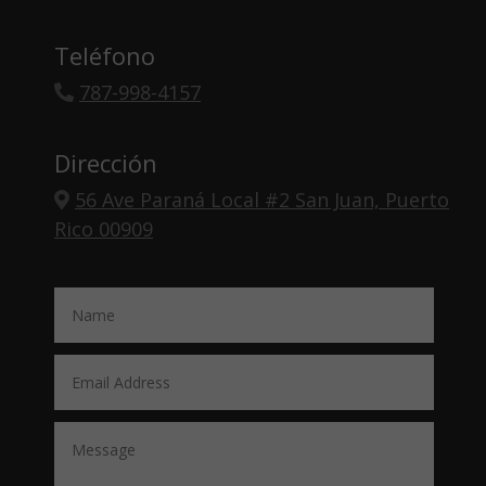
Teléfono
787-998-4157
Dirección
56 Ave Paraná Local #2 San Juan, Puerto
Rico 00909