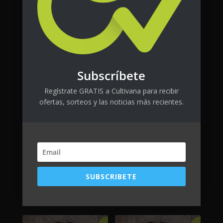
Subscríbete
Regístrate GRATIS a Cultivana para recibir
ofertas, sorteos y las noticias más recientes.
FlytLab CTRL
Es alergia
SUBSCRIBETE
$
80.00
+ tax
$
25.00
+ tax