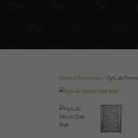
Home
/
Accesorios
/ FlytLab Prem