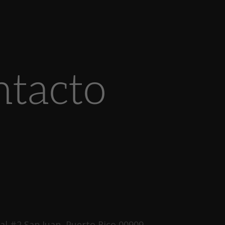
ntacto
al #2 San Juan, Puerto Rico 00909