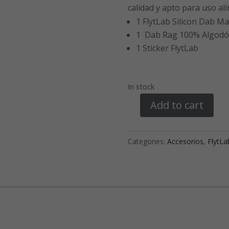
calidad y apto para uso al
1 FlytLab Silicon Dab M
1 Dab Rag 100% Algod
1 Sticker FlytLab
In stock
Add to cart
FlytLab
Premium
Silicon
Categories:
Accesorios
,
FlytLa
Dab
Mat
quantity