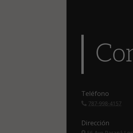
Co
Teléfono
787-998-4157
Dirección
56 Ave Paraná Loc