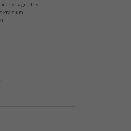
imentos. #getlifted
at Premium
ón
b