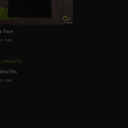
y Face
0
+ tax
ifted Pin
0
+ tax