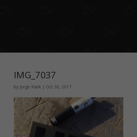
IMG_7037
by
Jorge Klark
|
Oct 30, 2017