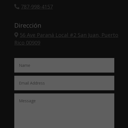
787-998-4157
Dirección
56 Ave Paraná Local #2 San Juan, Puerto
Rico 00909