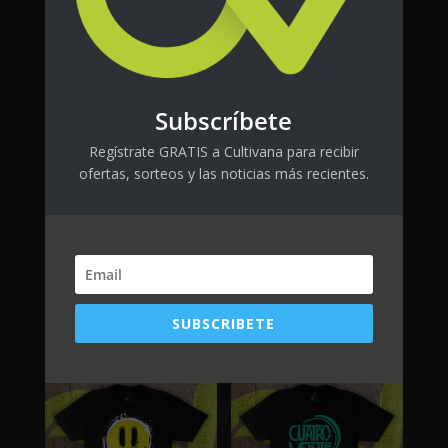
Subscríbete
Regístrate GRATIS a Cultivana para recibir
ofertas, sorteos y las noticias más recientes.
FlytLab CTRL
Es alergia
$
80.00
+ tax
$
25.00
+ tax
SUBSCRIBETE