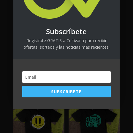
Subscríbete
Regístrate GRATIS a Cultivana para recibir
ofertas, sorteos y las noticias más recientes.
FlytLab CTRL
Es alergia
$
80.00
+ tax
$
25.00
+ tax
SUBSCRIBETE