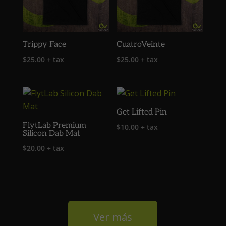
Trippy Face
CuatroVeinte
$
25.00
+ tax
$
25.00
+ tax
Get Lifted Pin
FlytLab Premium
$
10.00
+ tax
Silicon Dab Mat
$
20.00
+ tax
Ver más