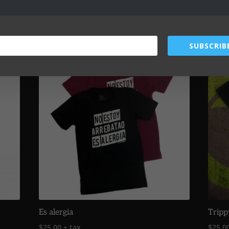
SUBSCRIB
Es alergia
Tripp
$
25.00
+ tax
$
25.0