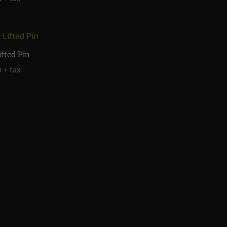
ifted Pin
0
+ tax