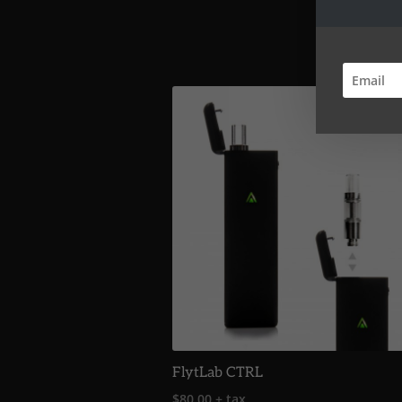
FlytLab CTRL
$
80.00
+ tax