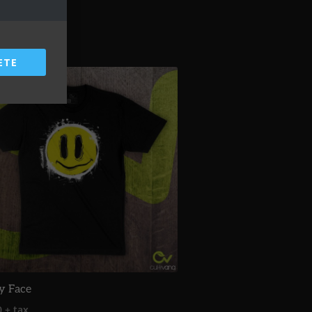
ETE
y Face
0
+ tax