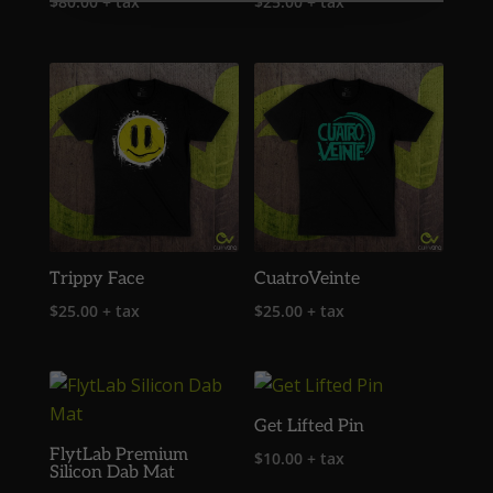
$
80.00
+ tax
$
25.00
+ tax
Trippy Face
CuatroVeinte
$
25.00
+ tax
$
25.00
+ tax
Get Lifted Pin
FlytLab Premium
$
10.00
+ tax
Silicon Dab Mat