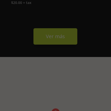
$
20.00
+ tax
Ver más