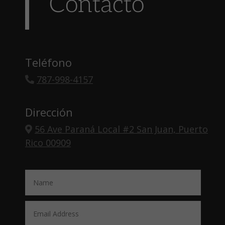
Contacto
Teléfono
787-998-4157
Dirección
56 Ave Paraná Local #2 San Juan, Puerto
Rico 00909