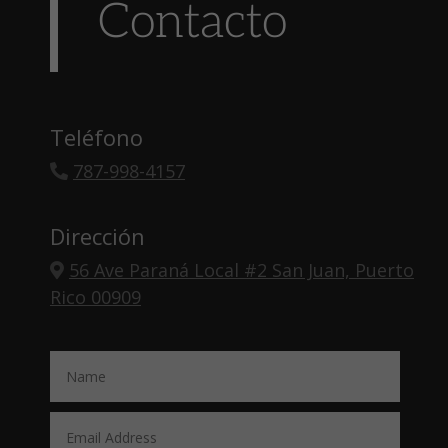
Contacto
Teléfono
787-998-4157
Dirección
56 Ave Paraná Local #2 San Juan, Puerto
Rico 00909