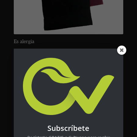
Es alergia
$
25.00
+ tax
Subscríbete