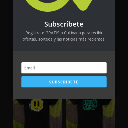
Subscríbete
Regístrate GRATIS a Cultivana para recibir
ofertas, sorteos y las noticias más recientes.
FlytLab CTRL
Es alergia
$
80.00
+ tax
$
25.00
+ tax
SUBSCRIBETE