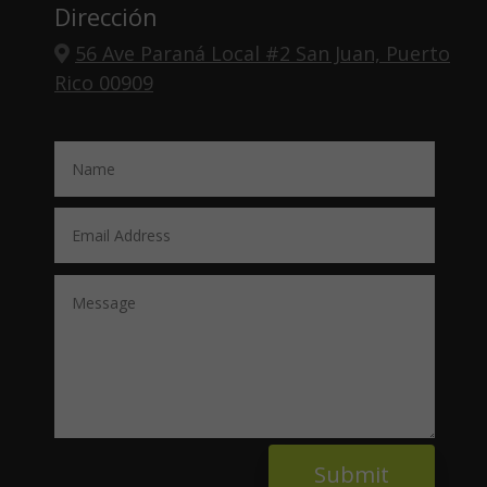
Dirección
56 Ave Paraná Local #2 San Juan, Puerto
Rico 00909
Submit