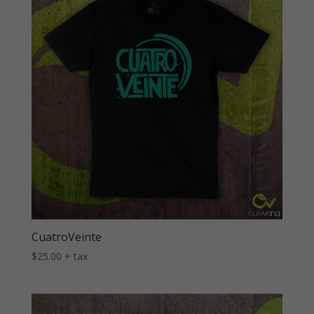
CuatroVeinte
$
25.00
+ tax