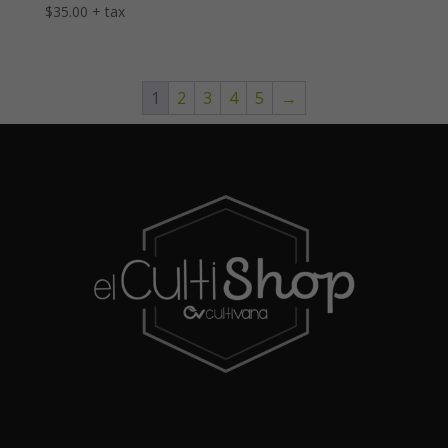
$
35.00
+ tax
1
2
3
4
5
→