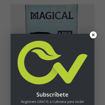
Subscríbete
Filtros Magical Paquete de 4
$
69.95
+ tax
Regístrate GRATIS a Cultivana para recibir