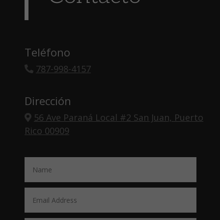
Teléfono
787-998-4157
Dirección
56 Ave Paraná Local #2 San Juan, Puerto
Rico 00909