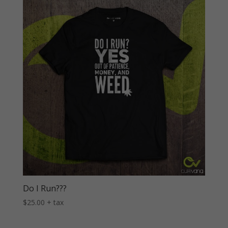
Do I Run???
$
25.00
+ tax