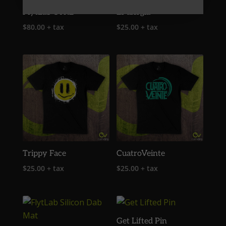
FlytLab CTRL
Es alergia
$
80.00
+ tax
$
25.00
+ tax
Trippy Face
CuatroVeinte
$
25.00
+ tax
$
25.00
+ tax
Get Lifted Pin