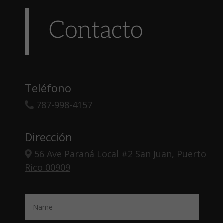
Contacto
Teléfono
787-998-4157
Dirección
56 Ave Paraná Local #2 San Juan, Puerto
Rico 00909