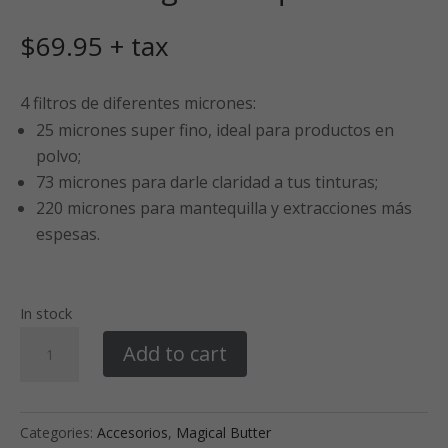
$
69.95
+ tax
4 filtros de diferentes micrones:
25 micrones super fino, ideal para productos en
polvo;
73 micrones para darle claridad a tus tinturas;
220 micrones para mantequilla y extracciones más
espesas.
In stock
Filtros
Add to cart
Magical
Paquete
de
Categories:
Accesorios
,
Magical Butter
4