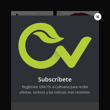
FlytLab CTRL
Es alergia
$
80.00
+ tax
$
25.00
+ tax
Subscríbete
Regístrate GRATIS a Cultivana para recibir
ofertas, sorteos y las noticias más recientes.