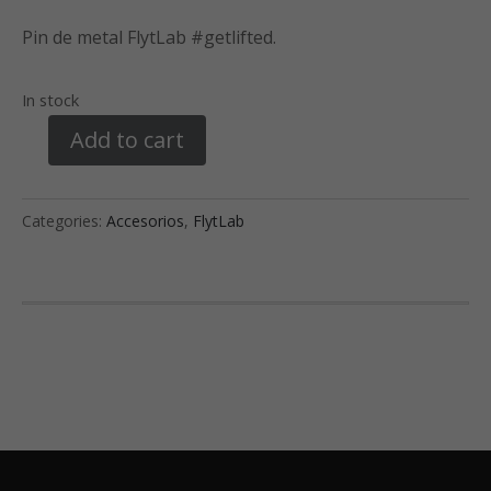
Pin de metal FlytLab #getlifted.
In stock
Add to cart
FlytLab
Wings
Pin
Categories:
Accesorios
,
FlytLab
(Alas)
quantity