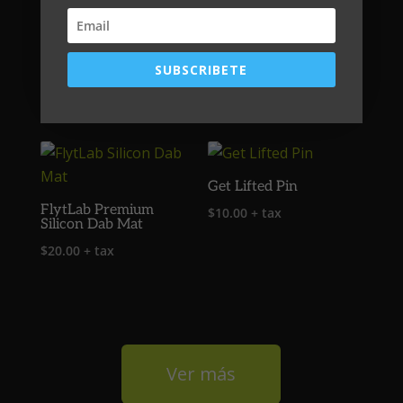
Trippy Face
CuatroVeinte
SUBSCRIBETE
$
25.00
+ tax
$
25.00
+ tax
Get Lifted Pin
FlytLab Premium
$
10.00
+ tax
Silicon Dab Mat
$
20.00
+ tax
Ver más