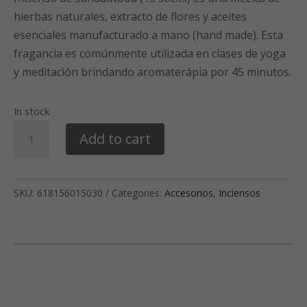
hierbas naturales, extracto de flores y aceites
esenciales manufacturado a mano (hand made). Esta
fragancia es comúnmente utilizada en clases de yoga
y meditación brindando aromaterápia por 45 minutos.
In stock
Sandalwood
Add to cart
Incense
(15
sticks)
SKU:
618156015030
Categories:
Accesorios
,
Inciensos
quantity