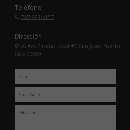
Teléfono
787-998-4157
Dirección
56 Ave Paraná Local #2 San Juan, Puerto
Rico 00909