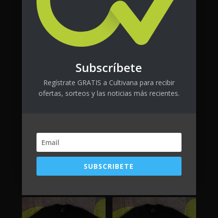
Subscríbete
Regístrate GRATIS a Cultivana para recibir
ofertas, sorteos y las noticias más recientes.
FlytLab CTRL
Es alergia
SUBSCRIBETE
$
80.00
+ tax
$
25.00
+ tax