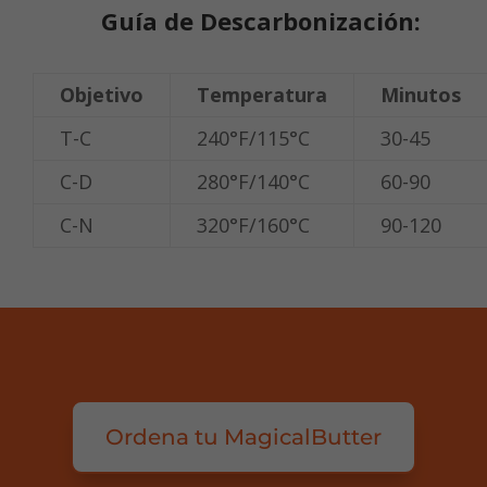
Guía de Descarbonización:
Objetivo
Temperatura
Minutos
T-C
240°F/115°C
30-45
C-D
280°F/140°C
60-90
C-N
320°F/160°C
90-120
Ordena tu MagicalButter