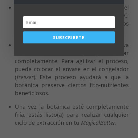
Coloque el recipiente en el centro del
horno. Hornee de 30-45 minutos para T-C;
60-90 minutos para C-D o 90-120 minutos
para C-N.
SUBSCRIBETE
Una vez pase el tiempo deseado, remueva
el envase del horno y déjelo enfriar
completamente. Para agilizar el proceso,
puede colocar el envase en el congelador
(
freezer
). Este proceso ayudará a que la
botánica preserve ciertos fito-nutrientes
beneficiosos.
Una vez la botánica esté completamente
fría, estás listo(a) para realizar cualquier
ciclo de extracción en tu
MagicalButter
.